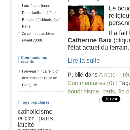
Laïcité parisienne
Le boud
Protestantisme à Paris
religie
Religion(s) chinoise(s) à
person
Paris
Il a fai
Ze coin des archives
Catherine Baix
(cliq
(avant 2008)
l'état actuel du terrain.
Commentaires
Lire la suite
récents
sur
Fauveau
La religion
Publié dans
A noter : r
des parisiens (Ville de
Commentaires (0)
| Tag
Paris), 2e...
bouddhisme
,
paris
,
île 
|
Tags populaires
catholicisme
paris
religion
laïcité