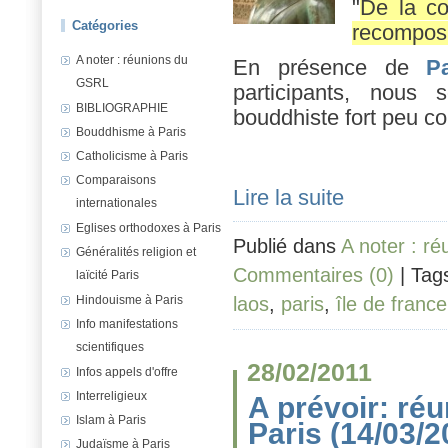
"
De la co
Catégories
recomposi
A noter : réunions du
En présence de
P
GSRL
participants, nous
BIBLIOGRAPHIE
bouddhiste fort peu c
Bouddhisme à Paris
Catholicisme à Paris
Comparaisons
Lire la suite
internationales
Eglises orthodoxes à Paris
Publié dans
A noter : r
Généralités religion et
Commentaires (0)
| Tag
laïcité Paris
Hindouisme à Paris
laos
,
paris
,
île de france
Info manifestations
scientifiques
28/02/2011
Infos appels d'offre
Interreligieux
A prévoir: ré
Islam à Paris
Paris (14/03/2
Judaïsme à Paris