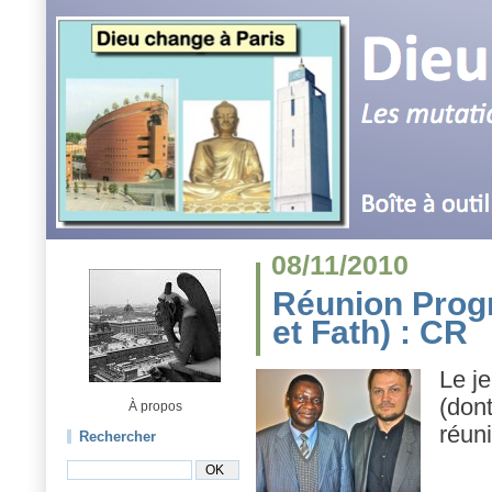
08/11/2010
Réunion Prog
et Fath) : CR
Le j
(don
À propos
réun
Rechercher