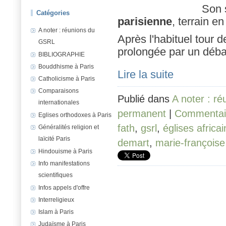
Son 
Catégories
parisienne
, terrain e
A noter : réunions du
Après l'habituel tour d
GSRL
prolongée par un déba
BIBLIOGRAPHIE
Bouddhisme à Paris
Lire la suite
Catholicisme à Paris
Comparaisons
Publié dans
A noter : r
internationales
permanent
|
Commentair
Eglises orthodoxes à Paris
fath
,
gsrl
,
églises africa
Généralités religion et
laïcité Paris
demart
,
marie-françoise
Hindouisme à Paris
Info manifestations
scientifiques
Infos appels d'offre
Interreligieux
Islam à Paris
Judaïsme à Paris