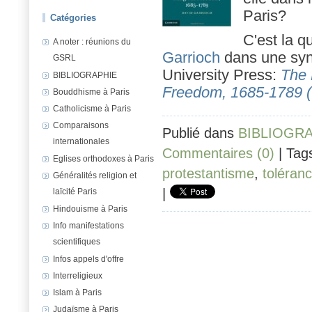
Paris?
Catégories
C'est la q
A noter : réunions du
Garrioch
dans une syn
GSRL
University Press:
The 
BIBLIOGRAPHIE
Freedom, 1685-1789 (
Bouddhisme à Paris
Catholicisme à Paris
Comparaisons
Publié dans
BIBLIOGR
internationales
Commentaires (0)
| Tag
Eglises orthodoxes à Paris
protestantisme
,
toléran
Généralités religion et
|
laïcité Paris
Hindouisme à Paris
Info manifestations
scientifiques
Infos appels d'offre
Interreligieux
Islam à Paris
Judaïsme à Paris