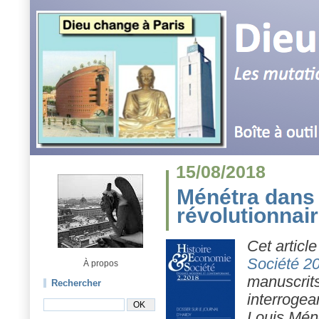
15/08/2018
Ménétra dans l
révolutionnai
Cet articl
Société 2
À propos
manuscrit
Rechercher
interrogea
Louis Méné