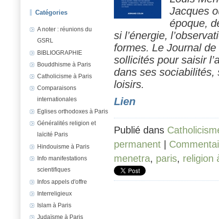
Jacques ou
Catégories
époque, d
A noter : réunions du
si l’énergie, l’observat
GSRL
formes. Le
Journal de
BIBLIOGRAPHIE
sollicités pour saisir l
Bouddhisme à Paris
dans ses sociabilités,
Catholicisme à Paris
loisirs.
Comparaisons
internationales
Lien
Eglises orthodoxes à Paris
Généralités religion et
Publié dans
Catholicism
laïcité Paris
permanent
|
Commentair
Hindouisme à Paris
menetra
,
paris
,
religion 
Info manifestations
scientifiques
Infos appels d'offre
Interreligieux
Islam à Paris
Judaïsme à Paris