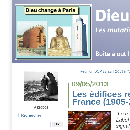
« Réunion DCP 22 avril 2013 (n°3)
09/05/2013
Les édifices r
France (1905-
À propos
"Le mi
Rechercher
Label 
signal