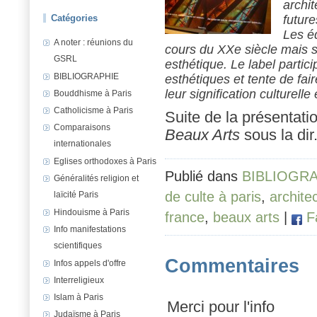
archit
Catégories
futur
Les éd
A noter : réunions du
cours du XXe siècle mais 
GSRL
esthétique. Le label partic
BIBLIOGRAPHIE
esthétiques et tente de fair
leur signification culturelle 
Bouddhisme à Paris
Catholicisme à Paris
Suite de la présentat
Comparaisons
Beaux Arts
sous la di
internationales
Eglises orthodoxes à Paris
Publié dans
BIBLIOGR
Généralités religion et
de culte à paris
,
archite
laïcité Paris
Hindouisme à Paris
france
,
beaux arts
|
F
Info manifestations
scientifiques
Commentaires
Infos appels d'offre
Interreligieux
Islam à Paris
Merci pour l'info
Judaïsme à Paris