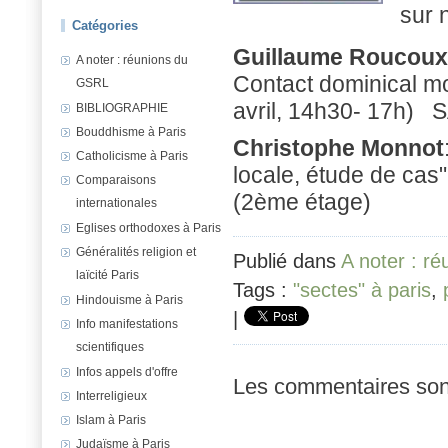
sur 
Catégories
Guillaume Roucoux
A noter : réunions du
Contact dominical mo
GSRL
avril, 14h30- 17h)
S
BIBLIOGRAPHIE
Bouddhisme à Paris
Christophe Monnot
Catholicisme à Paris
locale, étude de cas"
Comparaisons
(2ème étage)
internationales
Eglises orthodoxes à Paris
Généralités religion et
Publié dans
A noter : r
laïcité Paris
Tags :
"sectes" à paris
,
Hindouisme à Paris
|
Info manifestations
scientifiques
Infos appels d'offre
Les commentaires son
Interreligieux
Islam à Paris
Judaïsme à Paris