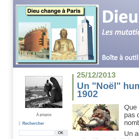
25/12/2013
Un "Noël" hum
1902
Que 
pas d
À propos
nomb
Rechercher
Un ar