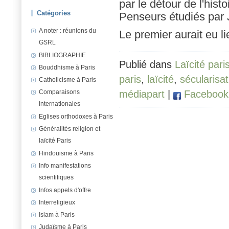
par le détour de l'his
Catégories
Penseurs étudiés par 
A noter : réunions du
Le premier aurait eu l
GSRL
BIBLIOGRAPHIE
Publié dans
Laïcité pari
Bouddhisme à Paris
paris
,
laïcité
,
sécularisat
Catholicisme à Paris
Comparaisons
médiapart
|
Facebook
internationales
Eglises orthodoxes à Paris
Généralités religion et
laïcité Paris
Hindouisme à Paris
Info manifestations
scientifiques
Infos appels d'offre
Interreligieux
Islam à Paris
Judaïsme à Paris