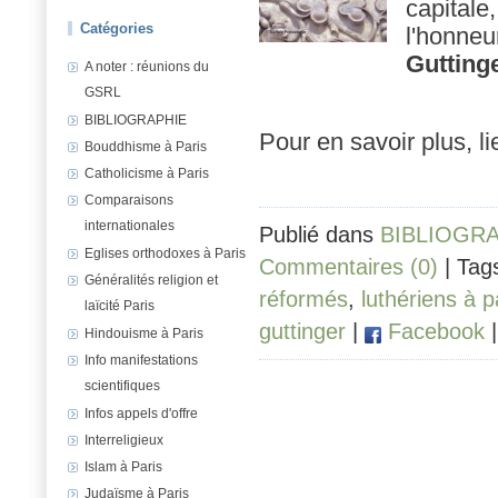
capitale
Catégories
l'honneu
Gutting
A noter : réunions du
GSRL
BIBLIOGRAPHIE
Pour en savoir plus, l
Bouddhisme à Paris
Catholicisme à Paris
Comparaisons
internationales
Publié dans
BIBLIOGR
Eglises orthodoxes à Paris
Commentaires (0)
| Tag
Généralités religion et
réformés
,
luthériens à p
laïcité Paris
guttinger
|
Facebook
Hindouisme à Paris
Info manifestations
scientifiques
Infos appels d'offre
Interreligieux
Islam à Paris
Judaïsme à Paris