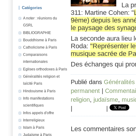
La p
Catégories
311: Martine Cohen: "
A noter : réunions du
9ème) depuis les ann
GSRL
le paysage des synag
BIBLIOGRAPHIE
La seconde aura lieu 
Bouddhisme à Paris
Roda:
"Représenter le
Catholicisme à Paris
musique sacrée de Par
Comparaisons
internationales
Des échanges qui pro
Eglises orthodoxes à Paris
Généralités religion et
Publié dans
Généralités 
laïcité Paris
permanent
|
Commentair
Hindouisme à Paris
Info manifestations
religion
,
judaïsme
,
musi
scientifiques
|
|
Infos appels d'offre
Interreligieux
Islam à Paris
Les commentaires son
Judaïsme à Paris